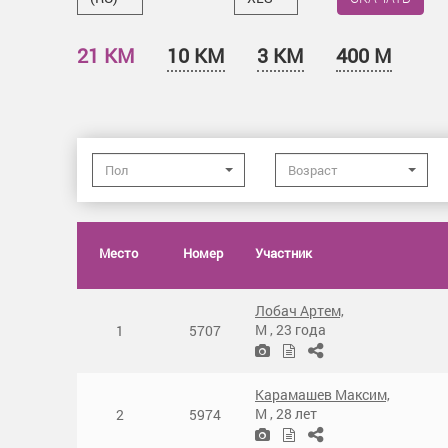
21 КМ
10 КМ
3 КМ
400 М
Пол
Возраст
Место
Номер
Участник
Лобач Артем,
М
,
23 года
1
5707
Карамашев Максим,
М
,
28 лет
2
5974