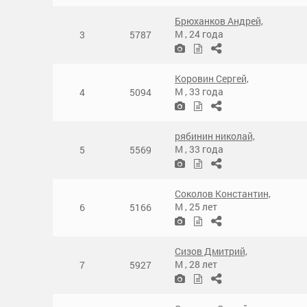
Брюханков Андрей,
М
,
24 года
3
5787
Коровин Сергей,
М
,
33 года
4
5094
рябинин николай,
М
,
33 года
5
5569
Соколов Константин,
М
,
25 лет
6
5166
Сизов Дмитрий,
М
,
28 лет
7
5927