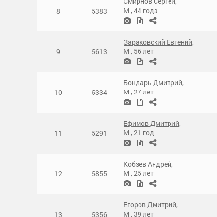
Смирнов Сергей,
М
,
44 года
8
5383
Зараковский Евгений,
М
,
56 лет
9
5613
Бондарь Дмитрий,
М
,
27 лет
10
5334
Ефимов Дмитрий,
М
,
21 год
11
5291
Кобзев Андрей,
М
,
25 лет
12
5855
Егоров Дмитрий,
М
,
39 лет
13
5356