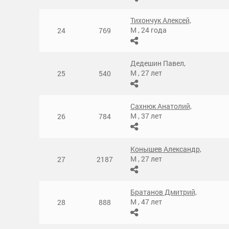
Тихончук Алексей,
М
,
24 года
24
769
Дедешин Павел,
М
,
27 лет
25
540
Сахнюк Анатолий,
М
,
37 лет
26
784
Конышев Александр,
М
,
27 лет
27
2187
Братанов Дмитрий,
М
,
47 лет
28
888