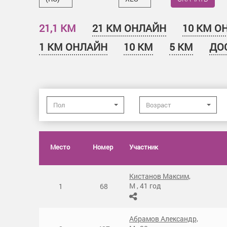
21,1 КМ
21 КМ ОНЛАЙН
10 КМ О
1 КМ ОНЛАЙН
10 КМ
5 КМ
ДО
Пол
Возраст
Место
Номер
Участник
Кистанов Максим,
М
,
41 год
1
68
Абрамов Александр,