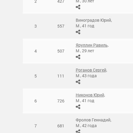
М
,
30 лет
2
427
Виноградов Юрий,
М
,
41 год
3
557
Яруллин Равиль,
М
,
29 лет
4
507
Роганов Сергей,
М
,
43 года
5
111
Никонов Юрий,
М
,
41 год
6
726
Фролов Геннадий,
М
,
42 года
7
681