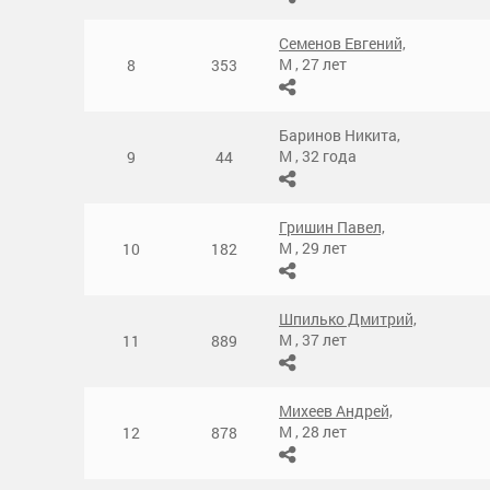
Семенов Евгений,
М
,
27 лет
8
353
Баринов Никита,
М
,
32 года
9
44
Гришин Павел,
М
,
29 лет
10
182
Шпилько Дмитрий,
М
,
37 лет
11
889
Михеев Андрей,
М
,
28 лет
12
878